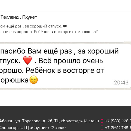
Таиланд , Пхукет
ам ещё раз , за хороший отпуск. ❤️
о очень хорошо. Ребёнок в восторге от морюшка?.
 Абакан, ул. Торосова, д. 7б, ТЦ «Кристалл» (2 этаж)
+7 (983) 278
 Саяногорск, ТЦ «Спутник» (2 этаж)
+7 (961) 745