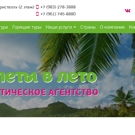
Кристалл» (2 этаж)
+7 (983) 278-3888
+7 (961) 745-8880
тура
Горящие туры
Наши услуги
Страны
О компании
Ко
леты в лето
ТИЧЕСКОЕ АГЕНТСТВО