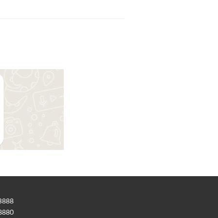
-3888
-8880